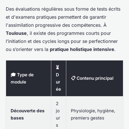
Des évaluations régulières sous forme de tests écrits
et d'examens pratiques permettent de garantir
l'assimilation progressive des compétences. À
Toulouse
, il existe des programmes courts pour
l’initiation et des cycles longs pour se perfectionner
ou s’orienter vers la
pratique holistique intensive
.
⏳
🎓 Type de
D
📋 Contenu principal
module
ur
ée
2
Découverte des
jo
Physiologie, hygiène,
bases
ur
premiers gestes
s