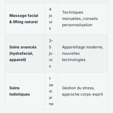
4
Techniques
Massage facial
jo
manuelles, conseils
& lifting naturel
ur
personnalisation
s
3-
Soins avancés
5
Appareillage moderne,
(hydrafacial,
jo
nouvelles
appareil)
ur
technologies
s
1
se
Soins
Gestion du stress,
m
holistiques
approche corps-esprit
ai
ne